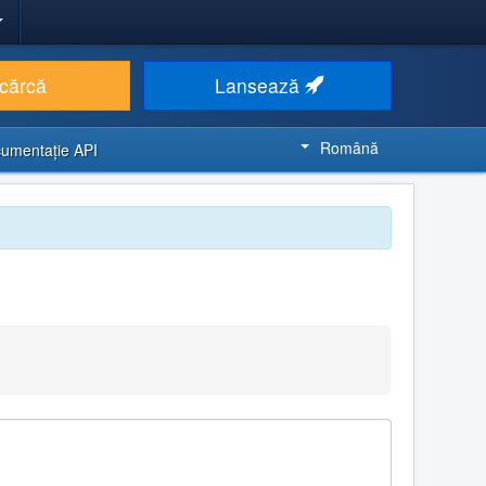
cărcă
Lansează
Română
umentaţie API