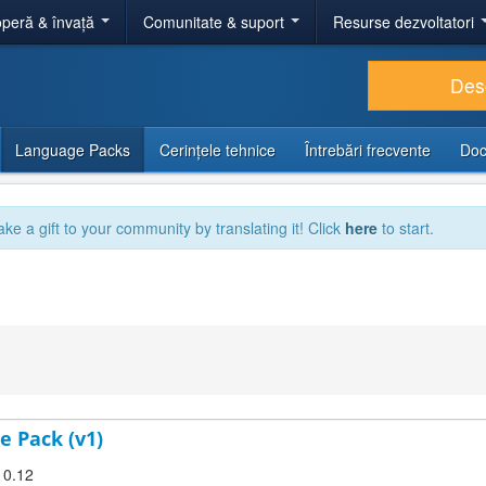
peră & învață
Comunitate & suport
Resurse dezvoltatori
Des
Language Packs
Cerințele tehnice
Întrebări frecvente
Doc
ake a gift to your community by translating it! Click
here
to start.
e Pack (v1)
10.12