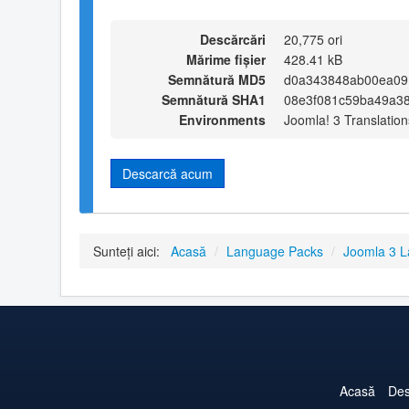
Descărcări
20,775 ori
Mărime fișier
428.41 kB
Semnătură MD5
d0a343848ab00ea09
Semnătură SHA1
08e3f081c59ba49a3
Environments
Joomla! 3 Translation
Descarcă acum
Sunteți aici:
Acasă
/
Language Packs
/
Joomla 3 
Acasă
Des