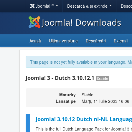
®
Joomla!
Descarcă & și extinde
Desco
Joomla! Downloads
Acasă
Ultima versiune
Descărcări
Extensii
This page is not yet fully available in your language. M
Joomla! 3 - Dutch 3.10.12.1
Stable
Maturity
Stable
Lansat pe
Marți, 11 Iulie 2023 16:06
Joomla! 3.10.12 Dutch nl-NL Languag
This is the full Dutch Language Pack for Joomla! 3.