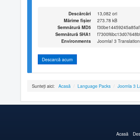
Descărcări
13,082 ori
Mărime fișier
273.78 kB
Semnătură MD5
f30be14459245a85a
Semnătură SHA1
f7300f6bc13d07648
Environments
Joomla! 3 Translation
Descarcă acum
Sunteți aici:
Acasă
/
Language Packs
/
Joomla 3 
Acasă
Des