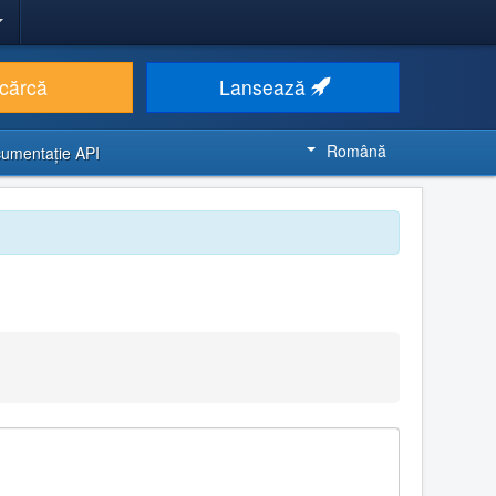
cărcă
Lansează
Română
umentaţie API