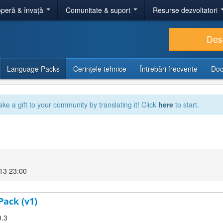
peră & învață
Comunitate & suport
Resurse dezvoltatori
Des
Language Packs
Cerințele tehnice
Întrebări frecvente
Doc
ake a gift to your community by translating it! Click
here
to start.
13 23:00
Pack (v1)
0.3