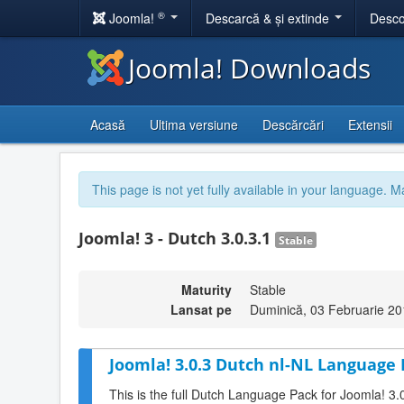
®
Joomla!
Descarcă & și extinde
Desco
Joomla! Downloads
Acasă
Ultima versiune
Descărcări
Extensii
This page is not yet fully available in your language. M
Joomla! 3 - Dutch 3.0.3.1
Stable
Maturity
Stable
Lansat pe
Duminică, 03 Februarie 20
Joomla! 3.0.3 Dutch nl-NL Language 
This is the full Dutch Language Pack for Joomla! 3.