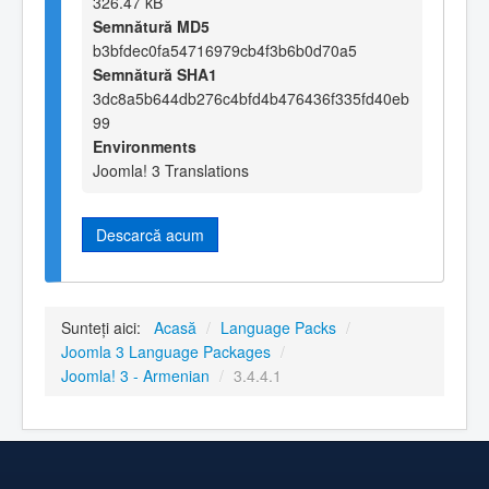
326.47 kB
Semnătură MD5
b3bfdec0fa54716979cb4f3b6b0d70a5
Semnătură SHA1
3dc8a5b644db276c4bfd4b476436f335fd40eb
99
Environments
Joomla! 3 Translations
Descarcă acum
Sunteți aici:
Acasă
/
Language Packs
/
Joomla 3 Language Packages
/
Joomla! 3 - Armenian
/
3.4.4.1