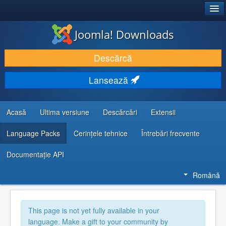
®
JOOMLA!
Joomla! Downloads
DESCARCĂ & ȘI EXTINDE
Descărcă
DESCOPERĂ & ÎNVAȚĂ
Lansează
COMUNITATE & SUPORT
RESURSE DEZVOLTATORI
Acasă
Ultima versiune
Descărcări
Extensii
Language Packs
Cerințele tehnice
Întrebări frecvente
Documentaţie API
Română
This page is not yet fully available in your
language. Make a gift to your community by