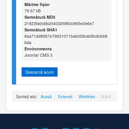
Mărime fișier
79.57 kB
Semnătură MD5
21823fa0c6b204032fdf60c965e3e6e7
Semnătură SHA1
8aa71dd8567e790210715a6cf26c6d5c9cb68
bda
Environments
Joomla! CMS 3
Descarcă acum
Sunteți aici:
Acasă
/
Extensii
/
Weblinks
/
3.5.0