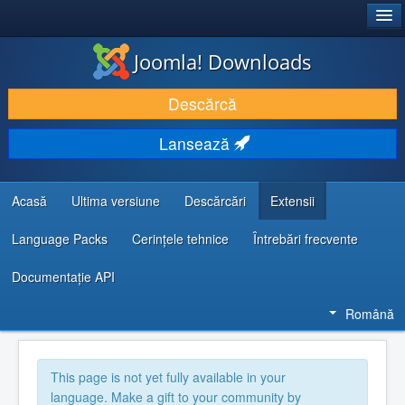
®
JOOMLA!
Joomla! Downloads
DESCARCĂ & ȘI EXTINDE
Descărcă
DESCOPERĂ & ÎNVAȚĂ
Lansează
COMUNITATE & SUPORT
RESURSE DEZVOLTATORI
Acasă
Ultima versiune
Descărcări
Extensii
Language Packs
Cerințele tehnice
Întrebări frecvente
Documentaţie API
Română
This page is not yet fully available in your
language. Make a gift to your community by