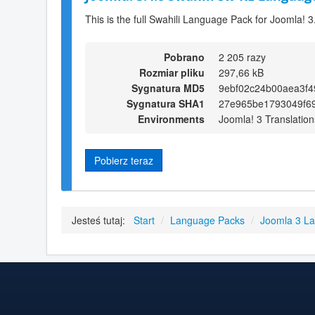
This is the full Swahili Language Pack for Joomla! 3
Pobrano
2 205 razy
Rozmiar pliku
297,66 kB
Sygnatura MD5
9ebf02c24b00aea3f4
Sygnatura SHA1
27e965be1793049f6
Environments
Joomla! 3 Translation
Pobierz teraz
Jesteś tutaj:
Start
/
Language Packs
/
Joomla 3 L