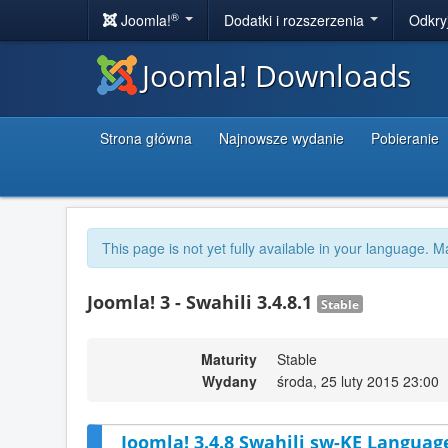
®
Joomla!
Dodatki i rozszerzenia
Odkry
Joomla! Downloads
Strona główna
Najnowsze wydanie
Pobieranie
This page is not yet fully available in your language. M
Joomla! 3 - Swahili 3.4.8.1
Stable
Maturity
Stable
Wydany
środa, 25 luty 2015 23:00
Joomla! 3.4.8 Swahili sw-KE Language