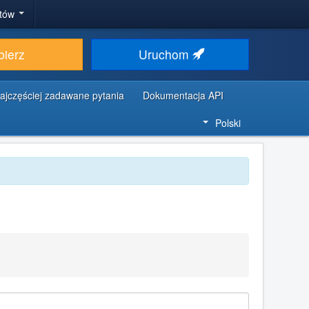
stów
bierz
Uruchom
ajczęściej zadawane pytania
Dokumentacja API
Polski