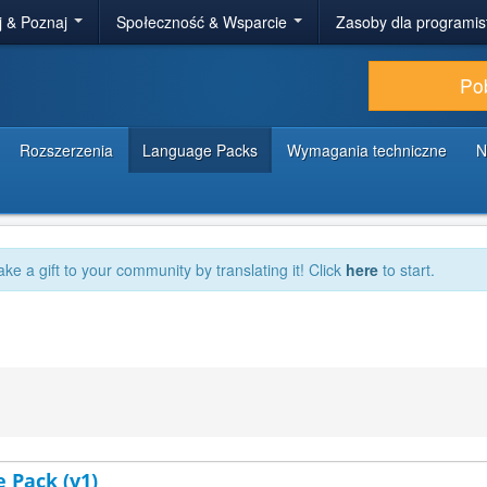
j & Poznaj
Społeczność & Wsparcie
Zasoby dla programi
Po
Rozszerzenia
Language Packs
Wymagania techniczne
N
ake a gift to your community by translating it! Click
here
to start.
 Pack (v1)