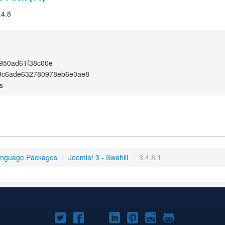
.4.8
950ad61f38c00e
9c6ade632780978eb6e0ae8
s
anguage Packages
/
Joomla! 3 - Swahili
/
3.4.8.1
Joomla!
Joomla!
Joomla!
Joomla!
Joomla!
Joomla!
Joomla!