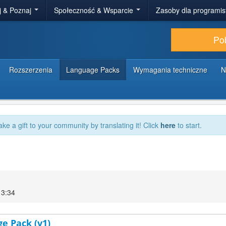
j & Poznaj
Społeczność & Wsparcie
Zasoby dla programi
Po
Rozszerzenia
Language Packs
Wymagania techniczne
N
ake a gift to your community by translating it! Click
here
to start.
13:34
ge Pack (v1)