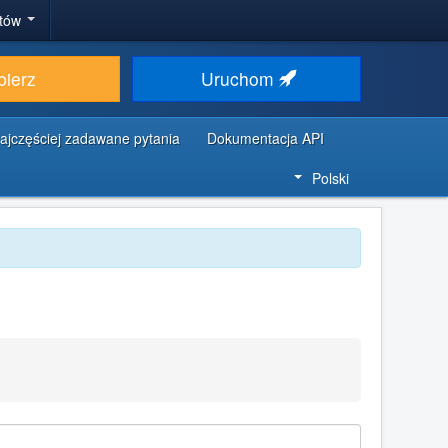
stów
bierz
Uruchom
ajczęściej zadawane pytania
Dokumentacja API
Polski