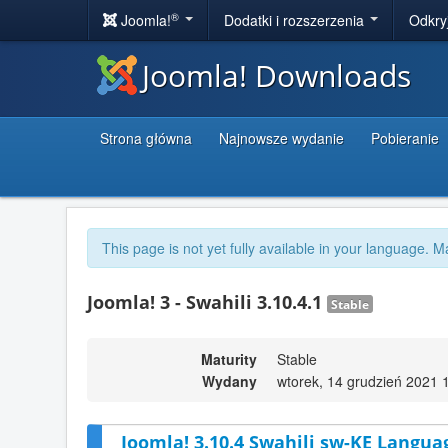
®
Joomla!
Dodatki i rozszerzenia
Odkry
Joomla! Downloads
Strona główna
Najnowsze wydanie
Pobieranie
This page is not yet fully available in your language. M
Joomla! 3 - Swahili 3.10.4.1
Stable
Maturity
Stable
Wydany
wtorek, 14 grudzień 2021 
Joomla! 3.10.4 Swahili sw-KE Langua