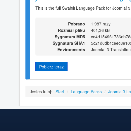
This is the full Swahili Language Pack for Joomla! 3
Pobrano
1 987 razy
Rozmiar pliku
401,36 kB
Sygnatura MD5
ce4d154961786eb78
Sygnatura SHA1
5c21d0db4ceec8e10
Environments
Joomla! 3 Translation
Pobierz teraz
Jesteś tutaj:
Start
/
Language Packs
/
Joomla 3 L