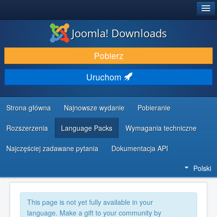
®
JOOMLA!
Joomla! Downloads
DODATKI I ROZSZERZENIA
Pobierz
ODKRYJ & POZNAJ
Uruchom
SPOŁECZNOŚĆ & WSPARCIE
ZASOBY DLA PROGRAMISTÓW
Strona główna
Najnowsze wydanie
Pobieranie
Rozszerzenia
Language Packs
Wymagania techniczne
Najczęściej zadawane pytania
Dokumentacja API
Polski
This page is not yet fully available in your
language. Make a gift to your community by