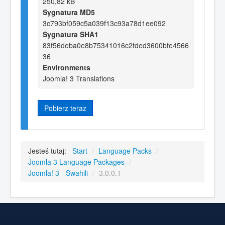
250,82 kB
Sygnatura MD5
3c793bf059c5a039f13c93a78d1ee092
Sygnatura SHA1
83f56deba0e8b75341016c2fded3600bfe4566
36
Environments
Joomla! 3 Translations
Pobierz teraz
Jesteś tutaj:
Start
/
Language Packs
/
Joomla 3 Language Packages
/
Joomla! 3 - Swahili
/
3.0.0.1