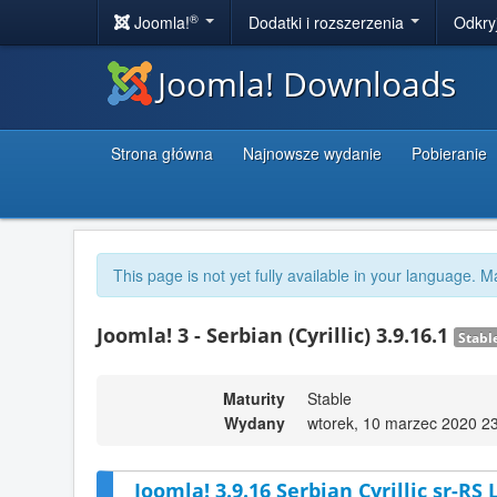
®
Joomla!
Dodatki i rozszerzenia
Odkry
Joomla! Downloads
Strona główna
Najnowsze wydanie
Pobieranie
This page is not yet fully available in your language. M
Joomla! 3 - Serbian (Cyrillic) 3.9.16.1
Stabl
Maturity
Stable
Wydany
wtorek, 10 marzec 2020 2
Joomla! 3.9.16 Serbian Cyrillic sr-RS