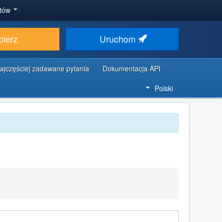
stów
bierz
Uruchom
ajczęściej zadawane pytania
Dokumentacja API
Polski