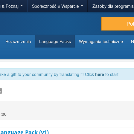
j & Poznaj
Społeczność & Wsparcie
Zasoby dla programi
Po
Rozszerzenia
Language Packs
Wymagania techniczne
N
ake a gift to your community by translating it! Click
here
to start.
e
3:00
 Language Pack (v1)