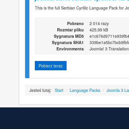
This is the full Serbian Cyrillic Language Pack for J
Pobrano
2 014 razy
Rozmiar pliku
425,99 kB
Sygnatura MD5
e1c676d9711e939fb
Sygnatura SHA1
339be1a5bc7bcb9fb
Environments
Joomla! 3 Translation
Pobierz teraz
Jesteś tutaj:
Start
/
Language Packs
/
Joomla 3 L