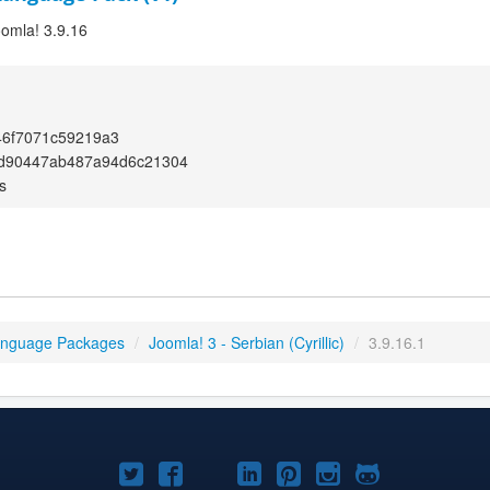
oomla! 3.9.16
46f7071c59219a3
fd90447ab487a94d6c21304
s
anguage Packages
/
Joomla! 3 - Serbian (Cyrillic)
/
3.9.16.1
Joomla!
Joomla!
Joomla!
Joomla!
Joomla!
Joomla!
Joomla!