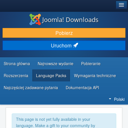
®
JOOMLA!
Joomla! Downloads
DODATKI I ROZSZERZENIA
Pobierz
ODKRYJ & POZNAJ
Uruchom
SPOŁECZNOŚĆ & WSPARCIE
ZASOBY DLA PROGRAMISTÓW
Strona główna
Najnowsze wydanie
Pobieranie
Rozszerzenia
Language Packs
Wymagania techniczne
Najczęściej zadawane pytania
Dokumentacja API
Polski
This page is not yet fully available in your
language. Make a gift to your community by