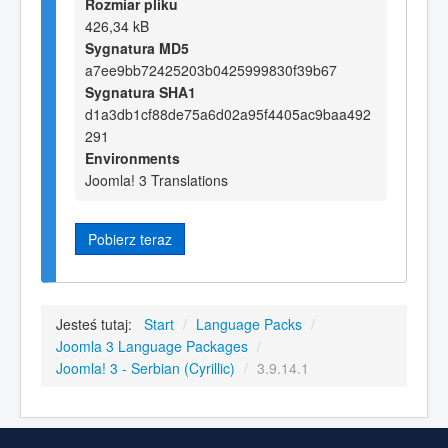
Rozmiar pliku
426,34 kB
Sygnatura MD5
a7ee9bb72425203b0425999830f39b67
Sygnatura SHA1
d1a3db1cf88de75a6d02a95f4405ac9baa492
291
Environments
Joomla! 3 Translations
Pobierz teraz
Jesteś tutaj:
Start
/
Language Packs
/
Joomla 3 Language Packages
/
Joomla! 3 - Serbian (Cyrillic)
/
3.9.14.1