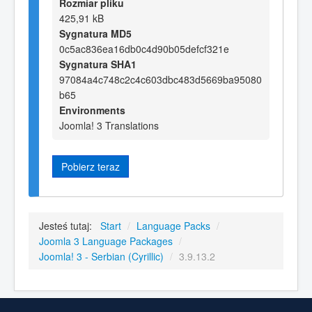
Rozmiar pliku
425,91 kB
Sygnatura MD5
0c5ac836ea16db0c4d90b05defcf321e
Sygnatura SHA1
97084a4c748c2c4c603dbc483d5669ba95080
b65
Environments
Joomla! 3 Translations
Pobierz teraz
Jesteś tutaj:
Start
/
Language Packs
/
Joomla 3 Language Packages
/
Joomla! 3 - Serbian (Cyrillic)
/
3.9.13.2