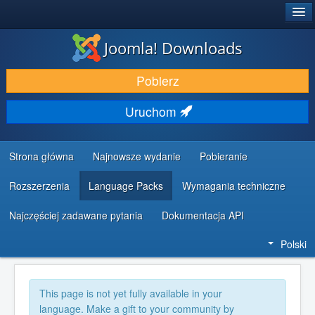
®
JOOMLA!
Joomla! Downloads
DODATKI I ROZSZERZENIA
Pobierz
ODKRYJ & POZNAJ
Uruchom
SPOŁECZNOŚĆ & WSPARCIE
ZASOBY DLA PROGRAMISTÓW
Strona główna
Najnowsze wydanie
Pobieranie
Rozszerzenia
Language Packs
Wymagania techniczne
Najczęściej zadawane pytania
Dokumentacja API
Polski
This page is not yet fully available in your
language. Make a gift to your community by