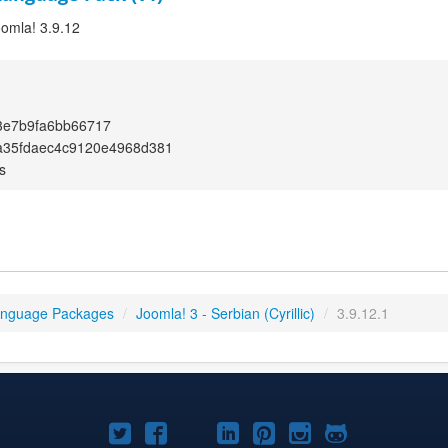
oomla! 3.9.12
3e7b9fa6bb66717
a35fdaec4c9120e4968d381
s
anguage Packages
/
Joomla! 3 - Serbian (Cyrillic)
/
3.9.12.1
Joomla!
Joomla!
Joomla!
Joomla!
Joomla!
Joomla!
Joomla!