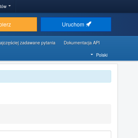
stów
bierz
Uruchom
ajczęściej zadawane pytania
Dokumentacja API
Polski