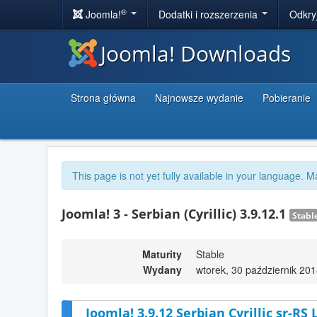
®
Joomla!
Dodatki i rozszerzenia
Odkry
Joomla! Downloads
Strona główna
Najnowsze wydanie
Pobieranie
This page is not yet fully available in your language. M
Joomla! 3 - Serbian (Cyrillic) 3.9.12.1
Stabl
Maturity
Stable
Wydany
wtorek, 30 październik 20
Joomla! 3.9.12 Serbian Cyrillic sr-RS