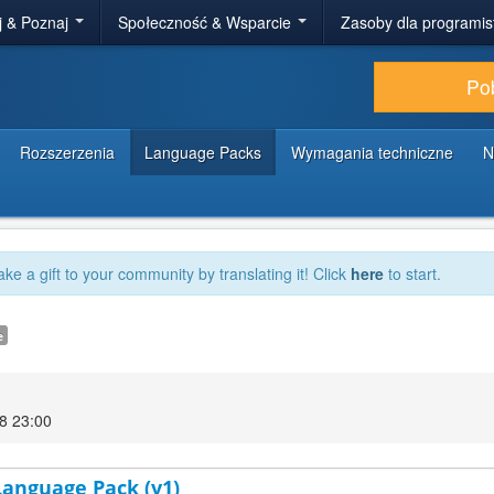
j & Poznaj
Społeczność & Wsparcie
Zasoby dla programi
Po
Rozszerzenia
Language Packs
Wymagania techniczne
N
ake a gift to your community by translating it! Click
here
to start.
e
18 23:00
 Language Pack (v1)