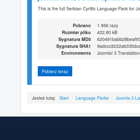
This is the full Serbian Cyrillic Language Pack for J
Pobrano
1 956 razy
Rozmiar pliku
422,80 kB
Sygnatura MD5
620491babb28beaf9
Sygnatura SHA1
9adccc8222ab335dc
Environments
Joomla! 3 Translation
Pobierz teraz
Jesteś tutaj:
Start
/
Language Packs
/
Joomla 3 L