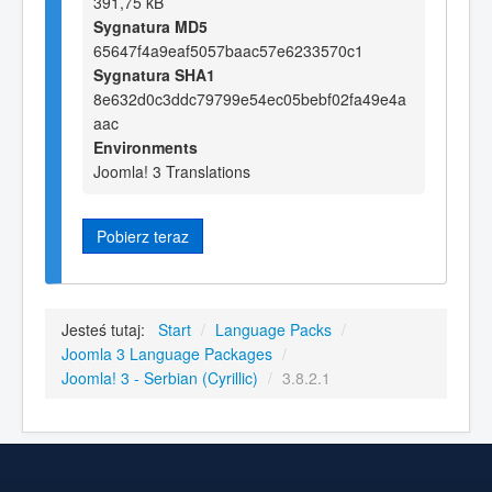
391,75 kB
Sygnatura MD5
65647f4a9eaf5057baac57e6233570c1
Sygnatura SHA1
8e632d0c3ddc79799e54ec05bebf02fa49e4a
aac
Environments
Joomla! 3 Translations
Pobierz teraz
Jesteś tutaj:
Start
/
Language Packs
/
Joomla 3 Language Packages
/
Joomla! 3 - Serbian (Cyrillic)
/
3.8.2.1