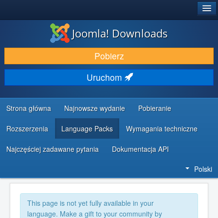
®
JOOMLA!
Joomla! Downloads
DODATKI I ROZSZERZENIA
Pobierz
ODKRYJ & POZNAJ
Uruchom
SPOŁECZNOŚĆ & WSPARCIE
ZASOBY DLA PROGRAMISTÓW
Strona główna
Najnowsze wydanie
Pobieranie
Rozszerzenia
Language Packs
Wymagania techniczne
Najczęściej zadawane pytania
Dokumentacja API
Polski
This page is not yet fully available in your
language. Make a gift to your community by