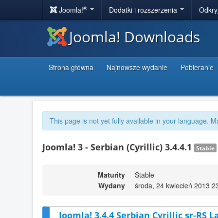
®
Joomla!
Dodatki i rozszerzenia
Odkry
Joomla! Downloads
Strona główna
Najnowsze wydanie
Pobieranie
This page is not yet fully available in your language. M
Joomla! 3 - Serbian (Cyrillic) 3.4.4.1
Stable
Maturity
Stable
Wydany
środa, 24 kwiecień 2013 2
Joomla! 3.4.4 Serbian Cyrillic sr-RS 