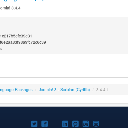
oomla! 3.4.4
1c217b5efc39e31
f6e2aa83f98a9fc72c6c39
s
anguage Packages
/
Joomla! 3 - Serbian (Cyrillic)
/
3.4.4.1
Joomla!
Joomla!
Joomla!
Joomla!
Joomla!
Joomla!
Joomla!