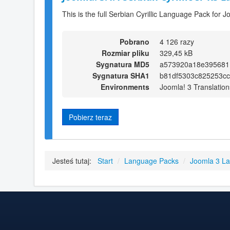
This is the full Serbian Cyrillic Language Pack for J
Pobrano
4 126 razy
Rozmiar pliku
329,45 kB
Sygnatura MD5
a573920a18e395681
Sygnatura SHA1
b81df5303c825253cc
Environments
Joomla! 3 Translation
Pobierz teraz
Jesteś tutaj:
Start
/
Language Packs
/
Joomla 3 L