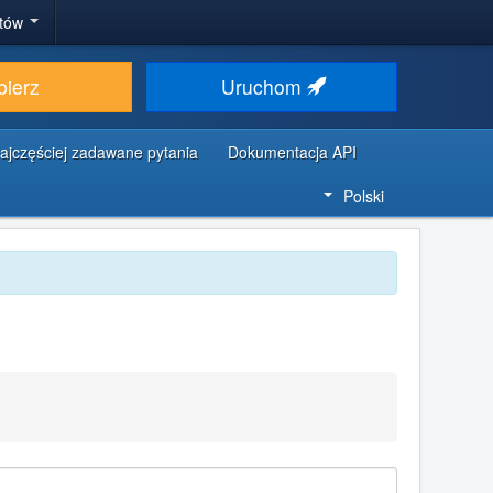
stów
bierz
Uruchom
ajczęściej zadawane pytania
Dokumentacja API
Polski