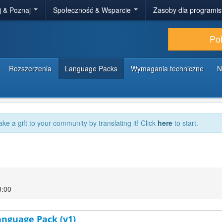
j & Poznaj
Społeczność & Wsparcie
Zasoby dla programi
Po
Rozszerzenia
Language Packs
Wymagania techniczne
N
ake a gift to your community by translating it! Click
here
to start.
3:00
Language Pack (v1)