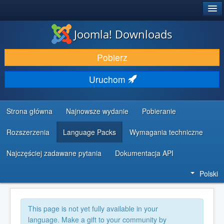
®
JOOMLA!
Joomla! Downloads
DODATKI I ROZSZERZENIA
Pobierz
ODKRYJ & POZNAJ
Uruchom
SPOŁECZNOŚĆ & WSPARCIE
ZASOBY DLA PROGRAMISTÓW
Strona główna
Najnowsze wydanie
Pobieranie
Rozszerzenia
Language Packs
Wymagania techniczne
Najczęściej zadawane pytania
Dokumentacja API
Polski
This page is not yet fully available in your
language. Make a gift to your community by