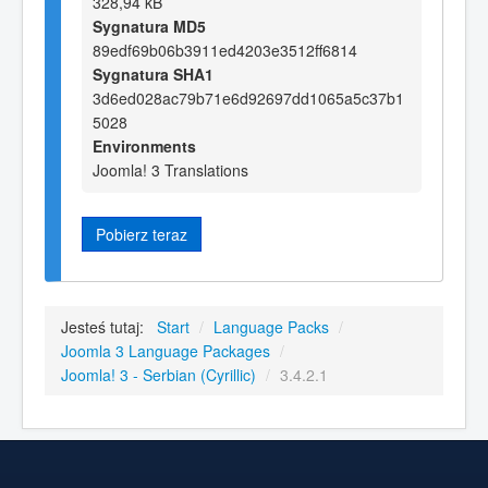
328,94 kB
Sygnatura MD5
89edf69b06b3911ed4203e3512ff6814
Sygnatura SHA1
3d6ed028ac79b71e6d92697dd1065a5c37b1
5028
Environments
Joomla! 3 Translations
Pobierz teraz
Jesteś tutaj:
Start
/
Language Packs
/
Joomla 3 Language Packages
/
Joomla! 3 - Serbian (Cyrillic)
/
3.4.2.1