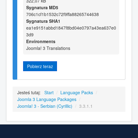
322,07 kB
Sygnatura MD5
706c1cf1b1532c72f9ffa88265744638
Sygnatura SHA1
ea1e9151abbd1847f8bd04e0797a43ea637e0
3d9
Environments
Joomla! 3 Translations
Pobierz teraz
Jesteś tutaj:
Start
/
Language Packs
/
Joomla 3 Language Packages
/
Joomla! 3 - Serbian (Cyrillic)
/
3.3.1.1