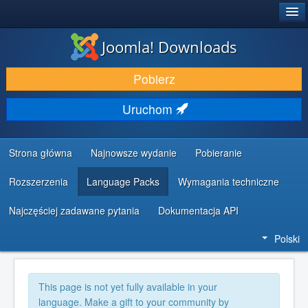
®
JOOMLA!
Joomla! Downloads
DODATKI I ROZSZERZENIA
Pobierz
ODKRYJ & POZNAJ
Uruchom
SPOŁECZNOŚĆ & WSPARCIE
ZASOBY DLA PROGRAMISTÓW
Strona główna
Najnowsze wydanie
Pobieranie
Rozszerzenia
Language Packs
Wymagania techniczne
Najczęściej zadawane pytania
Dokumentacja API
Polski
This page is not yet fully available in your
language. Make a gift to your community by