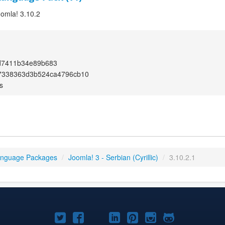
oomla! 3.10.2
d7411b34e89b683
7338363d3b524ca4796cb10
s
anguage Packages
/
Joomla! 3 - Serbian (Cyrillic)
/
3.10.2.1
Joomla!
Joomla!
Joomla!
Joomla!
Joomla!
Joomla!
Joomla!