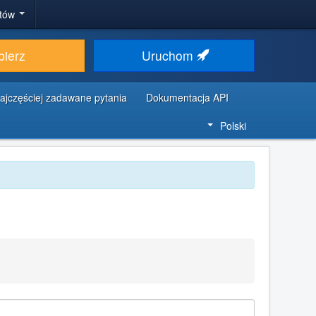
stów
bierz
Uruchom
ajczęściej zadawane pytania
Dokumentacja API
Polski