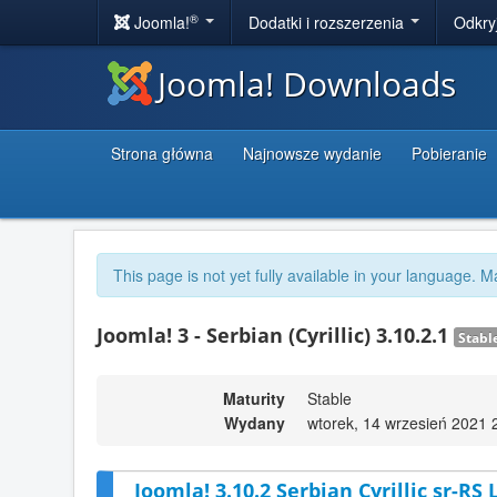
®
Joomla!
Dodatki i rozszerzenia
Odkry
Joomla! Downloads
Strona główna
Najnowsze wydanie
Pobieranie
This page is not yet fully available in your language. M
Joomla! 3 - Serbian (Cyrillic) 3.10.2.1
Stabl
Maturity
Stable
Wydany
wtorek, 14 wrzesień 2021 
Joomla! 3.10.2 Serbian Cyrillic sr-RS