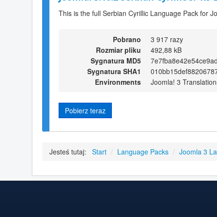
This is the full Serbian Cyrillic Language Pack for J
Pobrano
3 917 razy
Rozmiar pliku
492,88 kB
Sygnatura MD5
7e7fba8e42e54ce9a
Sygnatura SHA1
010bb15def8820678
Environments
Joomla! 3 Translation
Pobierz teraz
Jesteś tutaj:
Start
/
Language Packs
/
Joomla 3 L