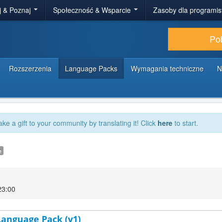
j & Poznaj
Społeczność & Wsparcie
Zasoby dla programi
Po
Rozszerzenia
Language Packs
Wymagania techniczne
N
ake a gift to your community by translating it! Click
here
to start.
e
23:00
 Language Pack (v1)