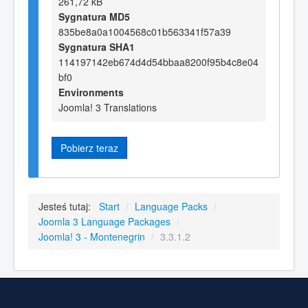
261,72 kB
Sygnatura MD5
835be8a0a1004568c01b563341f57a39
Sygnatura SHA1
114197142eb674d4d54bbaa8200f95b4c8e04
bf0
Environments
Joomla! 3 Translations
Pobierz teraz
Jesteś tutaj:
Start
/
Language Packs
/
Joomla 3 Language Packages
/
Joomla! 3 - Montenegrin
/
3.3.1.2