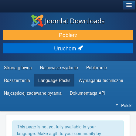
®
JOOMLA!
Joomla! Downloads
DODATKI I ROZSZERZENIA
Pobierz
ODKRYJ & POZNAJ
Uruchom
SPOŁECZNOŚĆ & WSPARCIE
ZASOBY DLA PROGRAMISTÓW
Strona główna
Najnowsze wydanie
Pobieranie
Rozszerzenia
Language Packs
Wymagania techniczne
Najczęściej zadawane pytania
Dokumentacja API
Polski
This page is not yet fully available in your
language. Make a gift to your community by