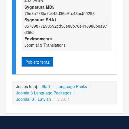
403,25 kB
Sygnatura MD5
75e8a776fa7c442d36c91c43ac5f0293
Sygnatura SHA1
85789877293592cd50e88b76e416986bea97
d36d
Environments
Joomla! 3 Translations
Pobierz teraz
Jesteś tutaj:
Start
/
Language Packs
/
Joomla 3 Language Packages
/
Joomla! 3 - Latvian
/
3.7.0.1