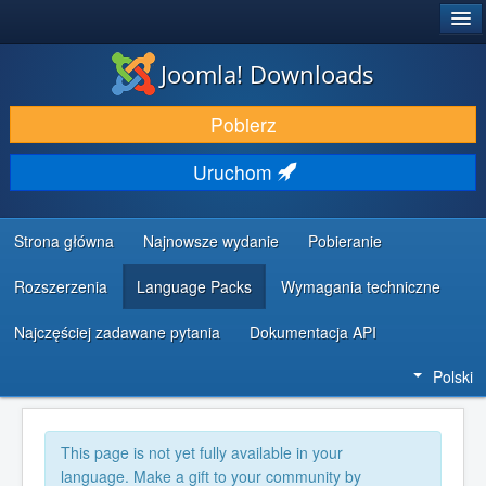
®
JOOMLA!
Joomla! Downloads
DODATKI I ROZSZERZENIA
Pobierz
ODKRYJ & POZNAJ
Uruchom
SPOŁECZNOŚĆ & WSPARCIE
ZASOBY DLA PROGRAMISTÓW
Strona główna
Najnowsze wydanie
Pobieranie
Rozszerzenia
Language Packs
Wymagania techniczne
Najczęściej zadawane pytania
Dokumentacja API
Polski
This page is not yet fully available in your
language. Make a gift to your community by