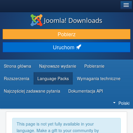
®
JOOMLA!
Joomla! Downloads
DODATKI I ROZSZERZENIA
Pobierz
ODKRYJ & POZNAJ
Uruchom
SPOŁECZNOŚĆ & WSPARCIE
ZASOBY DLA PROGRAMISTÓW
Strona główna
Najnowsze wydanie
Pobieranie
Rozszerzenia
Language Packs
Wymagania techniczne
Najczęściej zadawane pytania
Dokumentacja API
Polski
This page is not yet fully available in your
language. Make a gift to your community by