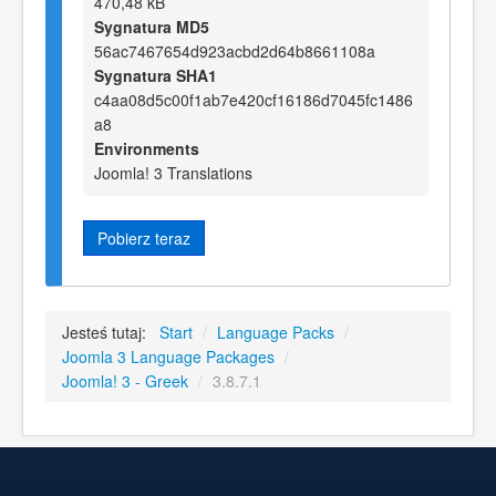
470,48 kB
Sygnatura MD5
56ac7467654d923acbd2d64b8661108a
Sygnatura SHA1
c4aa08d5c00f1ab7e420cf16186d7045fc1486
a8
Environments
Joomla! 3 Translations
Pobierz teraz
Jesteś tutaj:
Start
/
Language Packs
/
Joomla 3 Language Packages
/
Joomla! 3 - Greek
/
3.8.7.1