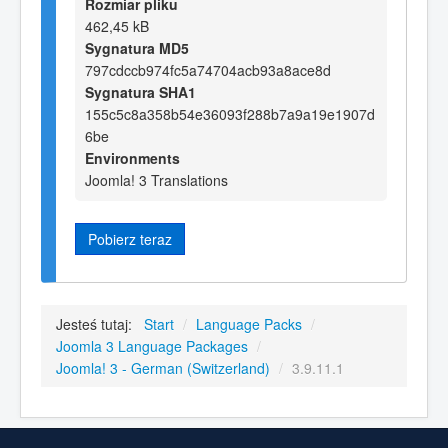
Rozmiar pliku
462,45 kB
Sygnatura MD5
797cdccb974fc5a74704acb93a8ace8d
Sygnatura SHA1
155c5c8a358b54e36093f288b7a9a19e1907d
6be
Environments
Joomla! 3 Translations
Pobierz teraz
Jesteś tutaj:
Start
/
Language Packs
/
Joomla 3 Language Packages
/
Joomla! 3 - German (Switzerland)
/
3.9.11.1