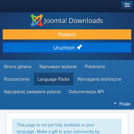
®
JOOMLA!
Joomla! Downloads
DODATKI I ROZSZERZENIA
Pobierz
ODKRYJ & POZNAJ
Uruchom
SPOŁECZNOŚĆ & WSPARCIE
ZASOBY DLA PROGRAMISTÓW
Strona główna
Najnowsze wydanie
Pobieranie
Rozszerzenia
Language Packs
Wymagania techniczne
Najczęściej zadawane pytania
Dokumentacja API
Polski
This page is not yet fully available in your
language. Make a gift to your community by