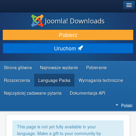
®
JOOMLA!
Joomla! Downloads
DODATKI I ROZSZERZENIA
Pobierz
ODKRYJ & POZNAJ
Uruchom
SPOŁECZNOŚĆ & WSPARCIE
ZASOBY DLA PROGRAMISTÓW
Strona główna
Najnowsze wydanie
Pobieranie
Rozszerzenia
Language Packs
Wymagania techniczne
Najczęściej zadawane pytania
Dokumentacja API
Polski
This page is not yet fully available in your
language. Make a gift to your community by