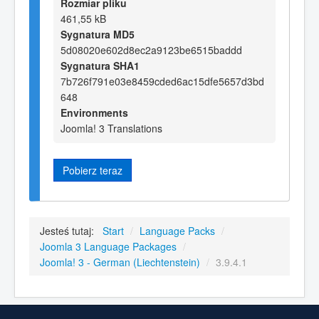
Rozmiar pliku
461,55 kB
Sygnatura MD5
5d08020e602d8ec2a9123be6515baddd
Sygnatura SHA1
7b726f791e03e8459cded6ac15dfe5657d3bd
648
Environments
Joomla! 3 Translations
Pobierz teraz
Jesteś tutaj:
Start
/
Language Packs
/
Joomla 3 Language Packages
/
Joomla! 3 - German (Liechtenstein)
/
3.9.4.1