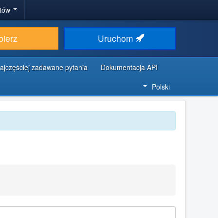
stów
bierz
Uruchom
ajczęściej zadawane pytania
Dokumentacja API
Polski