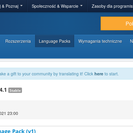
j & Poznaj
Społeczność & Wsparcie
Zasoby dla programi
Po
Rozszerzenia
Language Packs
Wymagania techniczne
N
ake a gift to your community by translating it! Click
here
to start.
24.1
Stable
2021 23:00
uage Pack (v1)