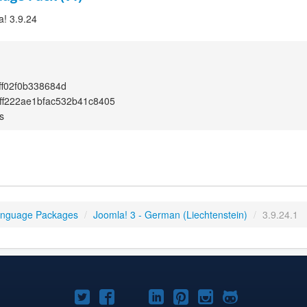
a! 3.9.24
ff02f0b338684d
ff222ae1bfac532b41c8405
s
anguage Packages
/
Joomla! 3 - German (Liechtenstein)
/
3.9.24.1
Joomla!
Joomla!
Joomla!
Joomla!
Joomla!
Joomla!
Joomla!