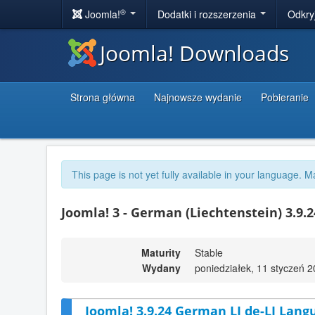
®
Joomla!
Dodatki i rozszerzenia
Odkry
Joomla! Downloads
Strona główna
Najnowsze wydanie
Pobieranie
This page is not yet fully available in your language. M
Joomla! 3 - German (Liechtenstein) 3.9.
Maturity
Stable
Wydany
poniedziałek, 11 styczeń 
Joomla! 3.9.24 German LI de-LI Lang