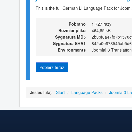
This is the full German LI Language Pack for Jooml
Pobrano
1 727 razy
Rozmiar pliku
464,85 kB
Sygnatura MD5
2b3bf8a47fe7b1570c
Sygnatura SHA1
842b0e673545ab5d6
Environments
Joomla! 3 Translation
Pobierz teraz
Jesteś tutaj:
Start
/
Language Packs
/
Joomla 3 L