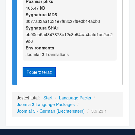
Rozmiar pliku
465,47 kB
Sygnatura MD5
3077a33aa1b31e7f63c27f9e0b14abb3
Sygnatura SHA1
eb90ea5a4347873b12c8e54ea4bafd1ac2ec2
9d6
Environments
Joomla! 3 Translations
Pobierz teraz
Jesteś tutaj:
Start
/
Language Packs
/
Joomla 3 Language Packages
/
Joomla! 3 - German (Liechtenstein)
/
3.9.23.1