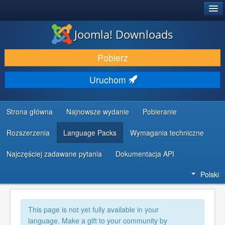
®
JOOMLA!
Joomla! Downloads
DODATKI I ROZSZERZENIA
Pobierz
ODKRYJ & POZNAJ
Uruchom
SPOŁECZNOŚĆ & WSPARCIE
ZASOBY DLA PROGRAMISTÓW
Strona główna
Najnowsze wydanie
Pobieranie
Rozszerzenia
Language Packs
Wymagania techniczne
Najczęściej zadawane pytania
Dokumentacja API
Polski
This page is not yet fully available in your
language. Make a gift to your community by