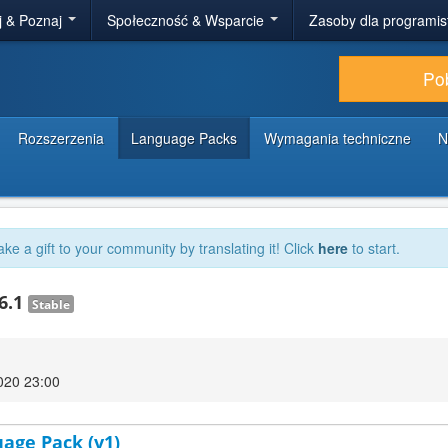
j & Poznaj
Społeczność & Wsparcie
Zasoby dla programi
Po
Rozszerzenia
Language Packs
Wymagania techniczne
N
ake a gift to your community by translating it! Click
here
to start.
16.1
Stable
020 23:00
uage Pack (v1)