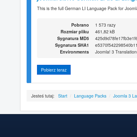
This is the full German LI Language Pack for Jooml
Pobrano
1 573 razy
Rozmiar pliku
461,82 kB
Sygnatura MD5
425d9d78fe17fb3e1f
Sygnatura SHA1
e5370f542298540b11
Environments
Joomla! 3 Translation
Pobierz teraz
Jesteś tutaj:
Start
/
Language Packs
/
Joomla 3 L