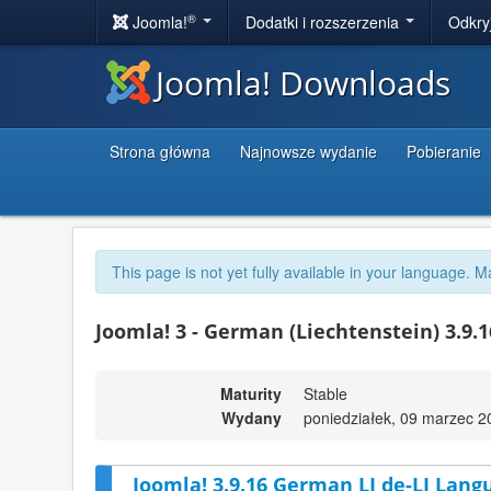
®
Joomla!
Dodatki i rozszerzenia
Odkry
Joomla! Downloads
Strona główna
Najnowsze wydanie
Pobieranie
This page is not yet fully available in your language. M
Joomla! 3 - German (Liechtenstein) 3.9.
Maturity
Stable
Wydany
poniedziałek, 09 marzec 2
Joomla! 3.9.16 German LI de-LI Lang