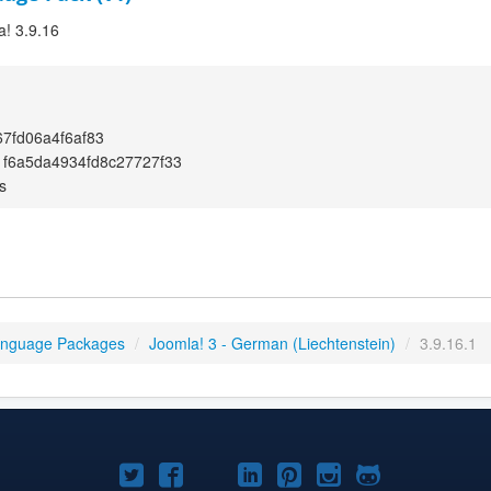
a! 3.9.16
67fd06a4f6af83
f6a5da4934fd8c27727f33
s
anguage Packages
/
Joomla! 3 - German (Liechtenstein)
/
3.9.16.1
Joomla!
Joomla!
Joomla!
Joomla!
Joomla!
Joomla!
Joomla!