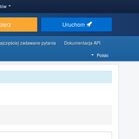
stów
bierz
Uruchom
ajczęściej zadawane pytania
Dokumentacja API
Polski