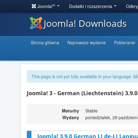
®
Joomla!
Dodatki i rozszerzenia
Odkry
Joomla! Downloads
Strona główna
Najnowsze wydanie
Pobieranie
This page is not yet fully available in your language. M
Joomla! 3 - German (Liechtenstein) 3.9.0
Maturity
Stable
Wydany
poniedziałek, 29 październ
Joomla! 3.9.0 German LI de-LI Langu