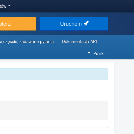
stów
bierz
Uruchom
ajczęściej zadawane pytania
Dokumentacja API
Polski