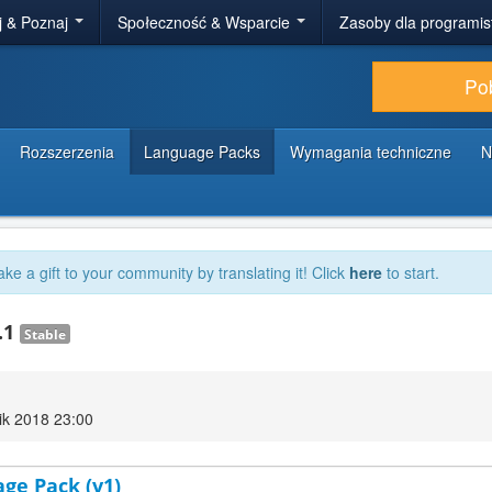
j & Poznaj
Społeczność & Wsparcie
Zasoby dla programi
Po
Rozszerzenia
Language Packs
Wymagania techniczne
N
ake a gift to your community by translating it! Click
here
to start.
.1
Stable
ik 2018 23:00
age Pack (v1)