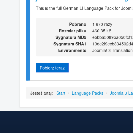
This is the full German LI Language Pack for Jooml
Pobrano
1 670 razy
Rozmiar pliku
460,35 kB
Sygnatura MD5
e5bba5089ba050fcf1
Sygnatura SHA1
19dc2f9ecb834502d
Environments
Joomla! 3 Translation
Pobierz teraz
Jesteś tutaj:
Start
/
Language Packs
/
Joomla 3 L