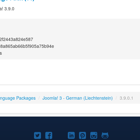
a! 3.9.0
2f2443a824e587
48a865ab66b5f905a75b94e
s
anguage Packages
/
Joomla! 3 - German (Liechtenstein)
/
3.9.0.1
Joomla!
Joomla!
Joomla!
Joomla!
Joomla!
Joomla!
Joomla!