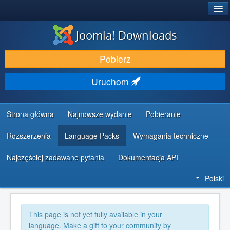
®
JOOMLA!
Joomla! Downloads
DODATKI I ROZSZERZENIA
Pobierz
ODKRYJ & POZNAJ
Uruchom
SPOŁECZNOŚĆ & WSPARCIE
ZASOBY DLA PROGRAMISTÓW
Strona główna
Najnowsze wydanie
Pobieranie
Rozszerzenia
Language Packs
Wymagania techniczne
Najczęściej zadawane pytania
Dokumentacja API
Polski
This page is not yet fully available in your
language. Make a gift to your community by