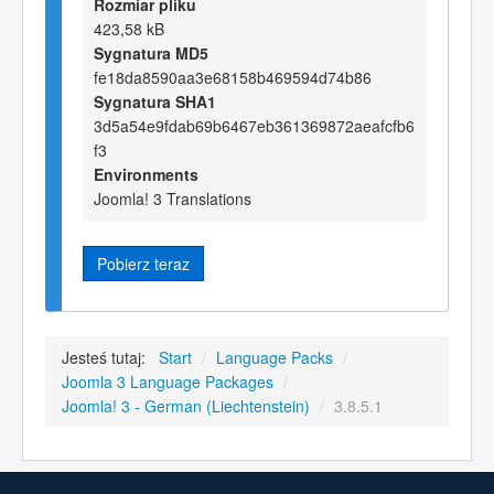
Rozmiar pliku
423,58 kB
Sygnatura MD5
fe18da8590aa3e68158b469594d74b86
Sygnatura SHA1
3d5a54e9fdab69b6467eb361369872aeafcfb6
f3
Environments
Joomla! 3 Translations
Pobierz teraz
Jesteś tutaj:
Start
/
Language Packs
/
Joomla 3 Language Packages
/
Joomla! 3 - German (Liechtenstein)
/
3.8.5.1