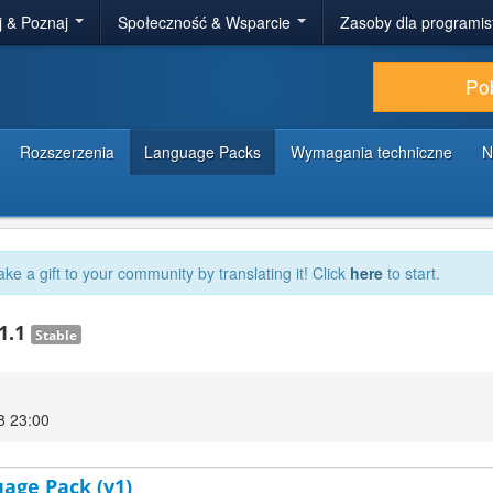
j & Poznaj
Społeczność & Wsparcie
Zasoby dla programi
Po
Rozszerzenia
Language Packs
Wymagania techniczne
N
ake a gift to your community by translating it! Click
here
to start.
11.1
Stable
18 23:00
uage Pack (v1)