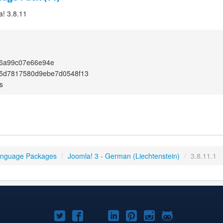
a! 3.8.11
86a99c07e66e94e
5d7817580d9ebe7d0548f13
s
anguage Packages
/
Joomla! 3 - German (Liechtenstein)
/
3.8.11.1
Joomla!
Joomla!
Joomla!
Joomla!
Joomla!
Joomla!
Joomla!