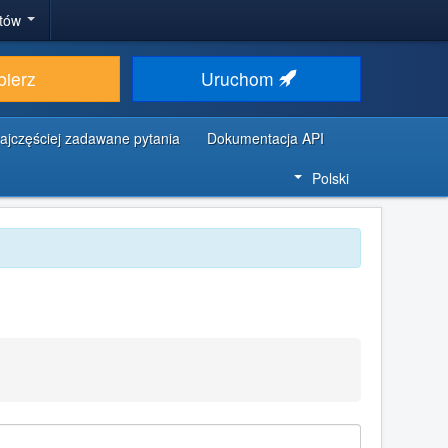
stów
bierz
Uruchom
ajczęściej zadawane pytania
Dokumentacja API
Polski