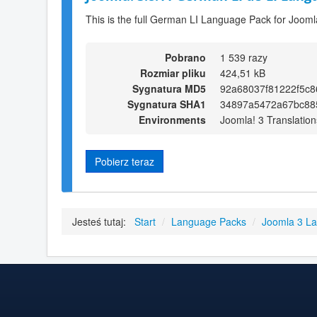
This is the full German LI Language Pack for Jooml
Pobrano
1 539 razy
Rozmiar pliku
424,51 kB
Sygnatura MD5
92a68037f81222f5c
Sygnatura SHA1
34897a5472a67bc88
Environments
Joomla! 3 Translation
Pobierz teraz
Jesteś tutaj:
Start
/
Language Packs
/
Joomla 3 L