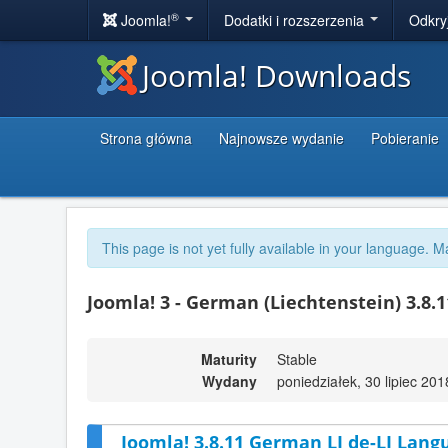
®
Joomla!
Dodatki i rozszerzenia
Odkry
Joomla! Downloads
Strona główna
Najnowsze wydanie
Pobieranie
This page is not yet fully available in your language. M
Joomla! 3 - German (Liechtenstein) 3.8.
Maturity
Stable
Wydany
poniedziałek, 30 lipiec 20
Joomla! 3.8.11 German LI de-LI Lang