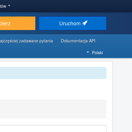
stów
bierz
Uruchom
ajczęściej zadawane pytania
Dokumentacja API
Polski