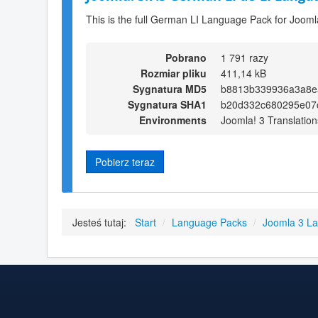
This is the full German LI Language Pack for Jooml
Pobrano
1 791 razy
Rozmiar pliku
411,14 kB
Sygnatura MD5
b8813b339936a3a8e
Sygnatura SHA1
b20d332c680295e07
Environments
Joomla! 3 Translation
Pobierz teraz
Jesteś tutaj:
Start
/
Language Packs
/
Joomla 3 L