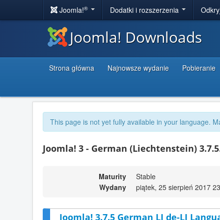
®
Joomla!
Dodatki i rozszerzenia
Odkry
Joomla! Downloads
Strona główna
Najnowsze wydanie
Pobieranie
This page is not yet fully available in your language. M
Joomla! 3 - German (Liechtenstein) 3.7.5
Maturity
Stable
Wydany
piątek, 25 sierpień 2017 2
Joomla! 3.7.5 German LI de-LI Langu