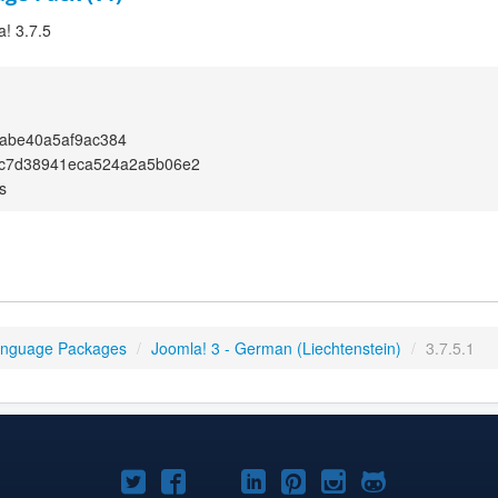
a! 3.7.5
abe40a5af9ac384
c7d38941eca524a2a5b06e2
s
anguage Packages
/
Joomla! 3 - German (Liechtenstein)
/
3.7.5.1
Joomla!
Joomla!
Joomla!
Joomla!
Joomla!
Joomla!
Joomla!