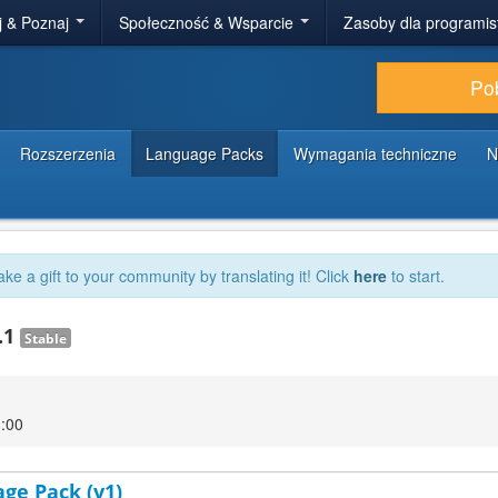
j & Poznaj
Społeczność & Wsparcie
Zasoby dla programi
Po
Rozszerzenia
Language Packs
Wymagania techniczne
N
ake a gift to your community by translating it! Click
here
to start.
.1
Stable
3:00
age Pack (v1)