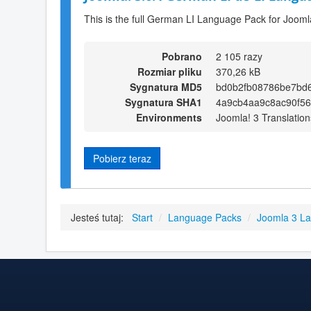
This is the full German LI Language Pack for Jooml
Pobrano
2 105 razy
Rozmiar pliku
370,26 kB
Sygnatura MD5
bd0b2fb08786be7bd
Sygnatura SHA1
4a9cb4aa9c8ac90f56
Environments
Joomla! 3 Translation
Pobierz teraz
Jesteś tutaj:
Start
/
Language Packs
/
Joomla 3 L