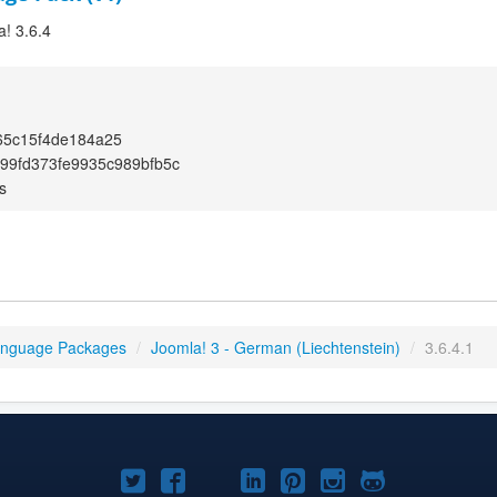
a! 3.6.4
65c15f4de184a25
99fd373fe9935c989bfb5c
s
anguage Packages
/
Joomla! 3 - German (Liechtenstein)
/
3.6.4.1
Joomla!
Joomla!
Joomla!
Joomla!
Joomla!
Joomla!
Joomla!