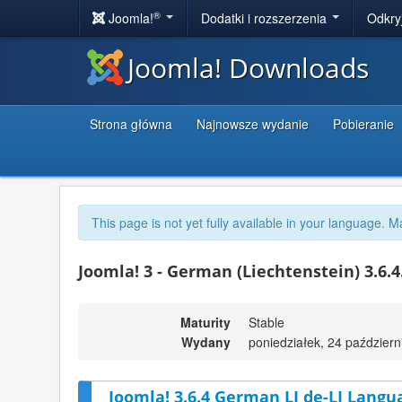
®
Joomla!
Dodatki i rozszerzenia
Odkry
Joomla! Downloads
Strona główna
Najnowsze wydanie
Pobieranie
This page is not yet fully available in your language. M
Joomla! 3 - German (Liechtenstein) 3.6.4
Maturity
Stable
Wydany
poniedziałek, 24 październ
Joomla! 3.6.4 German LI de-LI Langu