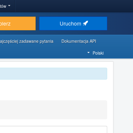
stów
bierz
Uruchom
ajczęściej zadawane pytania
Dokumentacja API
Polski