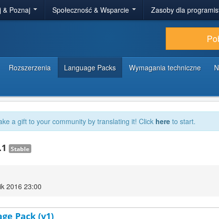
j & Poznaj
Społeczność & Wsparcie
Zasoby dla programi
Po
Rozszerzenia
Language Packs
Wymagania techniczne
N
ake a gift to your community by translating it! Click
here
to start.
.1
Stable
ik 2016 23:00
age Pack (v1)