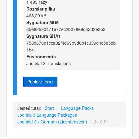
1 493 razy
Rozmiar pliku
468,29 kB
Sygnatura MD5
85e62580471e77ec2b078e9d42d3e2b2
Sygnatura SHA1
758d670e1cca02f4d69b9d6b1c339d4c5e5eb
1b4
Environments
Joomla! 3 Translations
Pobierz teraz
Jesteś tutaj:
Start
/
Language Packs
/
Joomla 3 Language Packages
/
Joomla! 3 - German (Liechtenstein)
/
3.10.9.1