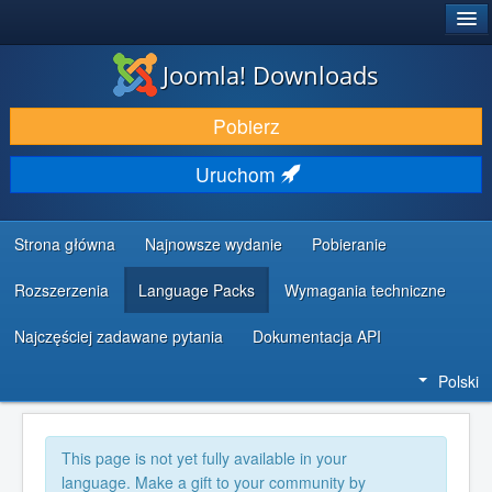
®
JOOMLA!
Joomla! Downloads
DODATKI I ROZSZERZENIA
Pobierz
ODKRYJ & POZNAJ
Uruchom
SPOŁECZNOŚĆ & WSPARCIE
ZASOBY DLA PROGRAMISTÓW
Strona główna
Najnowsze wydanie
Pobieranie
Rozszerzenia
Language Packs
Wymagania techniczne
Najczęściej zadawane pytania
Dokumentacja API
Polski
This page is not yet fully available in your
language. Make a gift to your community by