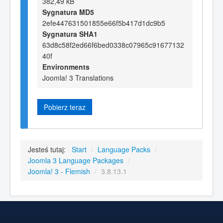
382,49 kB
Sygnatura MD5
2efe447631501855e66f5b417d1dc9b5
Sygnatura SHA1
63d8c58f2ed66f6bed0338c07965c91677132
40f
Environments
Joomla! 3 Translations
Pobierz teraz
Jesteś tutaj:
Start
/
Language Packs
/
Joomla 3 Language Packages
/
Joomla! 3 - Flemish
/
3.8.13.1