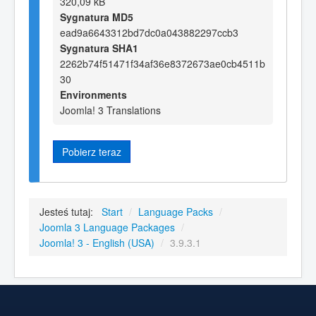
320,09 kB
Sygnatura MD5
ead9a6643312bd7dc0a043882297ccb3
Sygnatura SHA1
2262b74f51471f34af36e8372673ae0cb4511b
30
Environments
Joomla! 3 Translations
Pobierz teraz
Jesteś tutaj:
Start
/
Language Packs
/
Joomla 3 Language Packages
/
Joomla! 3 - English (USA)
/
3.9.3.1