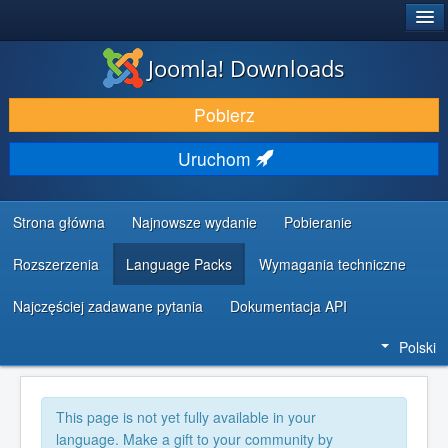
®
JOOMLA!
Joomla! Downloads
DODATKI I ROZSZERZENIA
Pobierz
ODKRYJ & POZNAJ
Uruchom
SPOŁECZNOŚĆ & WSPARCIE
ZASOBY DLA PROGRAMISTÓW
Strona główna
Najnowsze wydanie
Pobieranie
Rozszerzenia
Language Packs
Wymagania techniczne
Najczęściej zadawane pytania
Dokumentacja API
Polski
This page is not yet fully available in your
language. Make a gift to your community by