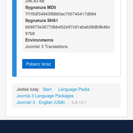
296,83 kB
Sygnatura MD5
7f1f5df34943f8860ac700740417d684
Sygnatura SHA1
669973e3677dbb452e97c91abab38db9b4bc
97b9
Environments
Joomla! 3 Translations
Pobierz teraz
Jesteś tutaj:
Start
/
Language Packs
/
Joomla 3 Language Packages
/
Joomla! 3 - English (USA)
/
3.8.13.1