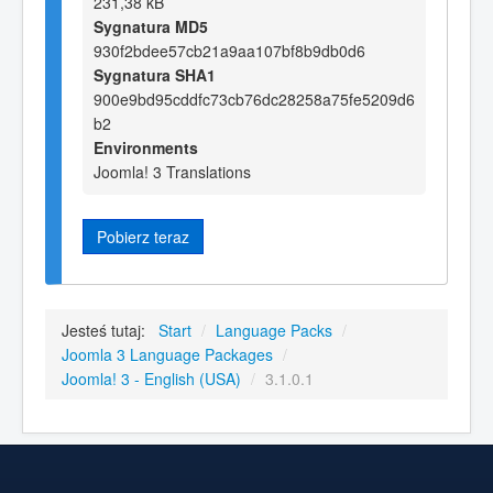
231,38 kB
Sygnatura MD5
930f2bdee57cb21a9aa107bf8b9db0d6
Sygnatura SHA1
900e9bd95cddfc73cb76dc28258a75fe5209d6
b2
Environments
Joomla! 3 Translations
Pobierz teraz
Jesteś tutaj:
Start
/
Language Packs
/
Joomla 3 Language Packages
/
Joomla! 3 - English (USA)
/
3.1.0.1