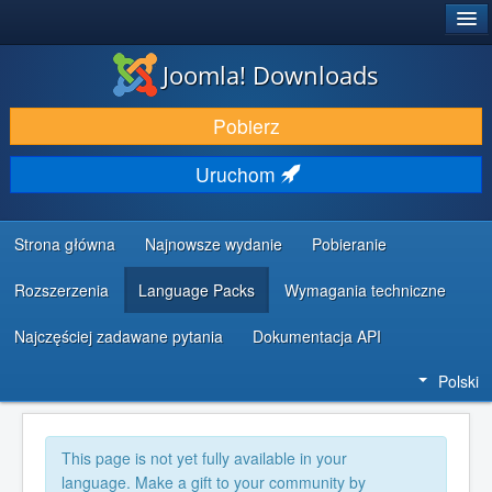
®
JOOMLA!
Joomla! Downloads
DODATKI I ROZSZERZENIA
Pobierz
ODKRYJ & POZNAJ
Uruchom
SPOŁECZNOŚĆ & WSPARCIE
ZASOBY DLA PROGRAMISTÓW
Strona główna
Najnowsze wydanie
Pobieranie
Rozszerzenia
Language Packs
Wymagania techniczne
Najczęściej zadawane pytania
Dokumentacja API
Polski
This page is not yet fully available in your
language. Make a gift to your community by