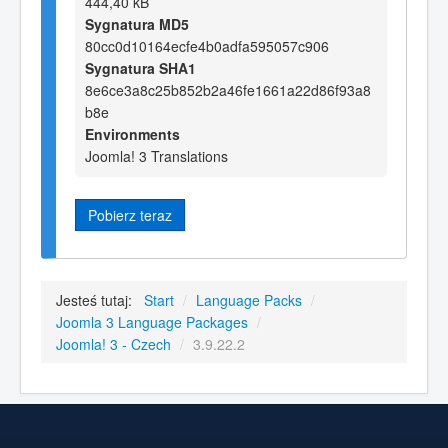
444,40 kB
Sygnatura MD5
80cc0d10164ecfe4b0adfa595057c906
Sygnatura SHA1
8e6ce3a8c25b852b2a46fe1661a22d86f93a8
b8e
Environments
Joomla! 3 Translations
Pobierz teraz
Jesteś tutaj:
Start
/
Language Packs
/
Joomla 3 Language Packages
/
Joomla! 3 - Czech
/
3.9.22.2