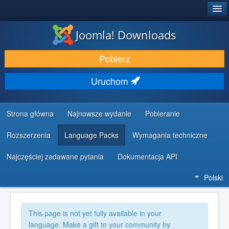
®
JOOMLA!
Joomla! Downloads
DODATKI I ROZSZERZENIA
Pobierz
ODKRYJ & POZNAJ
Uruchom
SPOŁECZNOŚĆ & WSPARCIE
ZASOBY DLA PROGRAMISTÓW
Strona główna
Najnowsze wydanie
Pobieranie
Rozszerzenia
Language Packs
Wymagania techniczne
Najczęściej zadawane pytania
Dokumentacja API
Polski
This page is not yet fully available in your
language. Make a gift to your community by