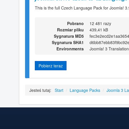
This is the full Czech Language Pack for Joomla! 3
Pobrano
12 481 razy
Rozmiar pliku
439,41 kB
Sygnatura MD5
fec3e2ecd2e1aa3654
Sygnatura SHA1
d6bb87ebb83f9bc92
Environments
Joomla! 3 Translation
Pobierz teraz
Jesteś tutaj:
Start
/
Language Packs
/
Joomla 3 L