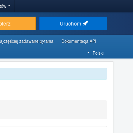
stów
bierz
Uruchom
ajczęściej zadawane pytania
Dokumentacja API
Polski