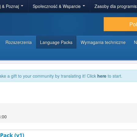
j & Poznaj
Społeczność & Wsparcie
Zasoby dla programi
Po
Rozszerzenia
Language Packs
Wymagania techniczne
N
ake a gift to your community by translating it! Click
here
to start.
3:00
Pack (v1)