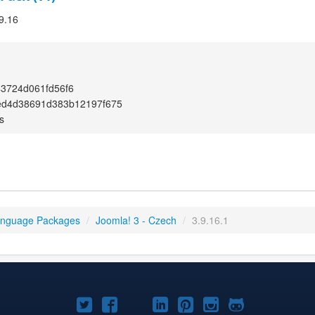
.9.16
3724d061fd56f6
ed4d38691d383b12197f675
s
anguage Packages
/
Joomla! 3 - Czech
/
3.9.16.1
Joomla!
Joomla!
Joomla!
Joomla!
Joomla!
Joomla!
Joomla!