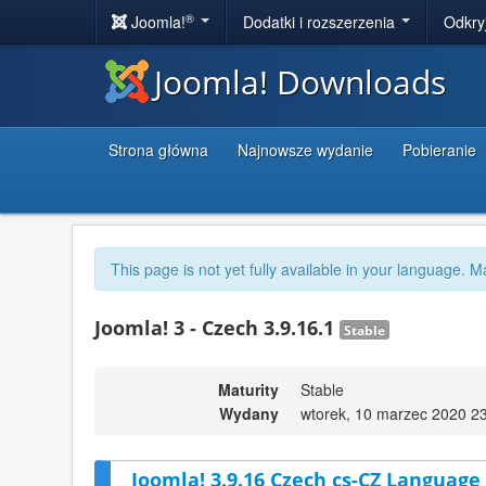
®
Joomla!
Dodatki i rozszerzenia
Odkry
Joomla! Downloads
Strona główna
Najnowsze wydanie
Pobieranie
This page is not yet fully available in your language. M
Joomla! 3 - Czech 3.9.16.1
Stable
Maturity
Stable
Wydany
wtorek, 10 marzec 2020 2
Joomla! 3.9.16 Czech cs-CZ Language 