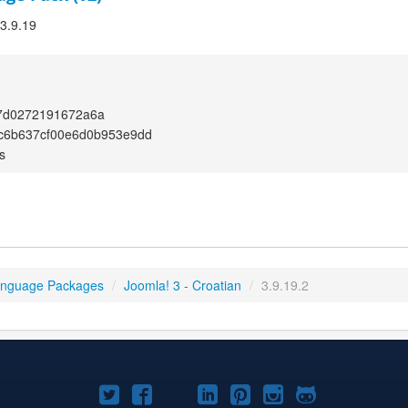
 3.9.19
7d0272191672a6a
c6b637cf00e6d0b953e9dd
s
anguage Packages
/
Joomla! 3 - Croatian
/
3.9.19.2
Joomla!
Joomla!
Joomla!
Joomla!
Joomla!
Joomla!
Joomla!