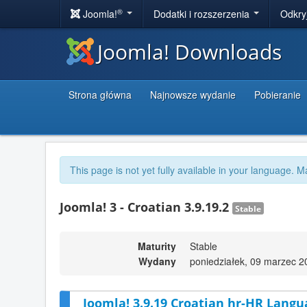
®
Joomla!
Dodatki i rozszerzenia
Odkry
Joomla! Downloads
Strona główna
Najnowsze wydanie
Pobieranie
This page is not yet fully available in your language. M
Joomla! 3 - Croatian 3.9.19.2
Stable
Maturity
Stable
Wydany
poniedziałek, 09 marzec 2
Joomla! 3.9.19 Croatian hr-HR Langu