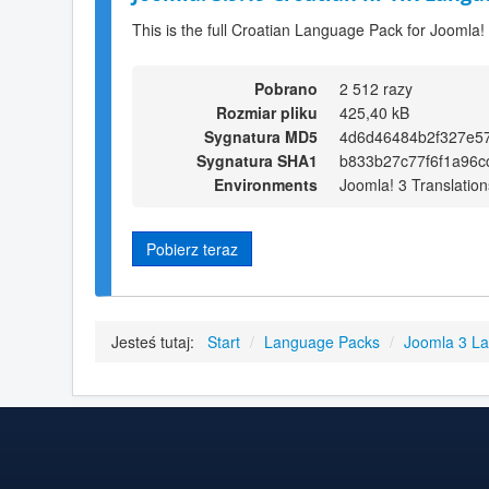
This is the full Croatian Language Pack for Joomla!
Pobrano
2 512 razy
Rozmiar pliku
425,40 kB
Sygnatura MD5
4d6d46484b2f327e5
Sygnatura SHA1
b833b27c77f6f1a96c
Environments
Joomla! 3 Translation
Pobierz teraz
Jesteś tutaj:
Start
/
Language Packs
/
Joomla 3 L