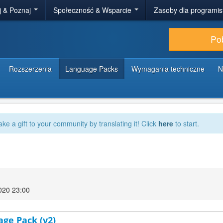
j & Poznaj
Społeczność & Wsparcie
Zasoby dla programi
Po
Rozszerzenia
Language Packs
Wymagania techniczne
N
ake a gift to your community by translating it! Click
here
to start.
020 23:00
age Pack (v2)