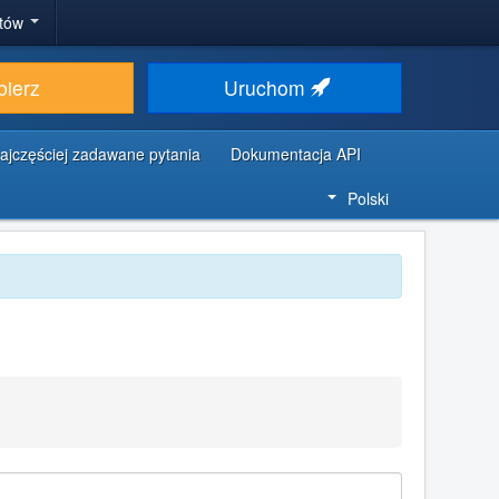
stów
bierz
Uruchom
ajczęściej zadawane pytania
Dokumentacja API
Polski