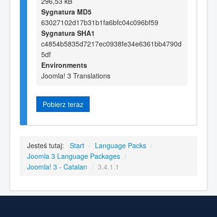
296,53 kB
Sygnatura MD5
63027102d17b31b1fa6bfc04c096bf59
Sygnatura SHA1
c4854b5835d7217ec0938fe34e6361bb4790d
5df
Environments
Joomla! 3 Translations
Pobierz teraz
Jesteś tutaj:
Start
/
Language Packs
/
Joomla 3 Language Packages
/
Joomla! 3 - Catalan
/
3.4.1.1