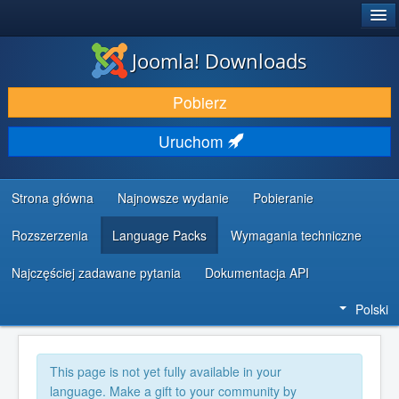
®
JOOMLA!
Joomla! Downloads
DODATKI I ROZSZERZENIA
Pobierz
ODKRYJ & POZNAJ
Uruchom
SPOŁECZNOŚĆ & WSPARCIE
ZASOBY DLA PROGRAMISTÓW
Strona główna
Najnowsze wydanie
Pobieranie
Rozszerzenia
Language Packs
Wymagania techniczne
Najczęściej zadawane pytania
Dokumentacja API
Polski
This page is not yet fully available in your
language. Make a gift to your community by