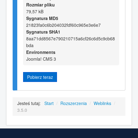
Rozmiar pliku
79,57 kB
Sygnatura MD5
21823fa0c6b204032fdf60c965e3e6e7
Sygnatura SHA1
8aa71dd8567e790210715a6cf26c6d5c9cb68
bda
Environments
Joomla! CMS 3
Pobierz teraz
Jesteś tutaj:
Start
/
Rozszerzenia
/
Weblinks
/
3.5.0