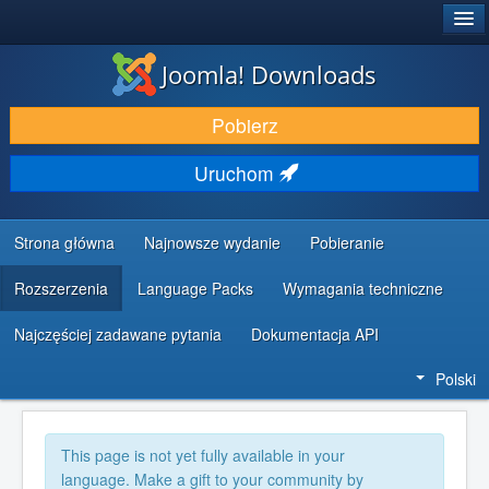
®
JOOMLA!
Joomla! Downloads
DODATKI I ROZSZERZENIA
Pobierz
ODKRYJ & POZNAJ
Uruchom
SPOŁECZNOŚĆ & WSPARCIE
ZASOBY DLA PROGRAMISTÓW
Strona główna
Najnowsze wydanie
Pobieranie
Rozszerzenia
Language Packs
Wymagania techniczne
Najczęściej zadawane pytania
Dokumentacja API
Polski
This page is not yet fully available in your
language. Make a gift to your community by