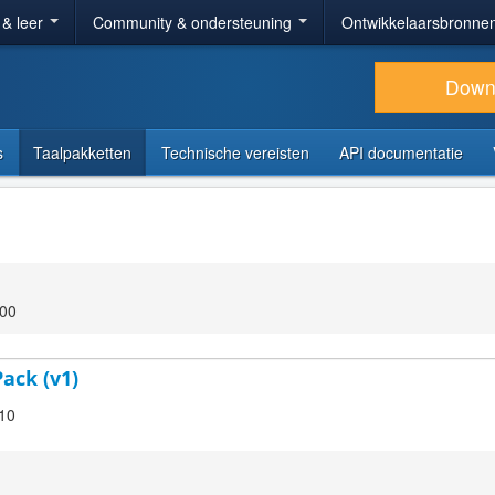
 & leer
Community & ondersteuning
Ontwikkelaarsbronne
Down
s
Taalpakketten
Technische vereisten
API documentatie
:00
ack (v1)
.10