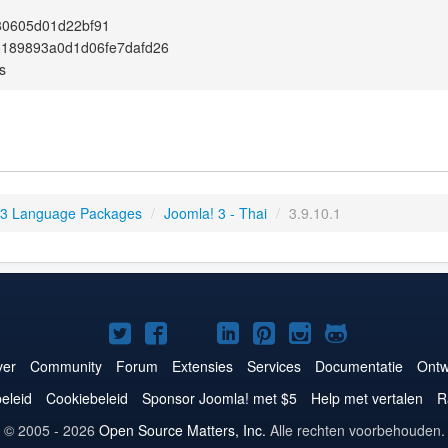
80605d01d22bf91
8189893a0d1d06fe7dafd26
s
 3 Language Packages
/
Joomla! 3 - Thai
/
3.9.10.1
Joomla!
Joomla!
Joomla!
Joomla!
Joomla!
Joomla!
Joomla!
op
op
op
op
op
op
op
er
Community
Forum
Extensies
Services
Documentatie
Ontw
Twitter
Facebook
YouTube
LinkedIn
Pinterest
Instagram
GitHub
eleid
Cookiebeleid
Sponsor Joomla! met $5
Help met vertalen
R
© 2005 - 2026
Open Source Matters, Inc.
Alle rechten voorbehouden.