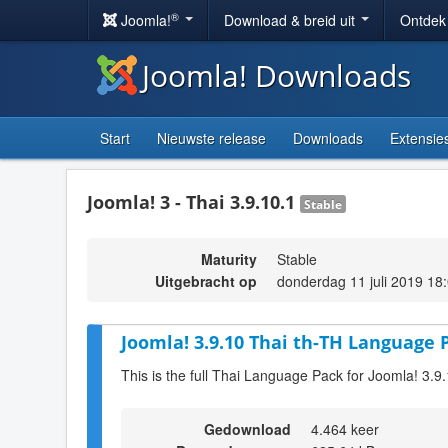
®
Joomla!
Download & breid uit
Ontdek
Joomla! Downloads
Start
Nieuwste release
Downloads
Extensie
Joomla! 3 - Thai 3.9.10.1
Stable
Maturity
Stable
Uitgebracht op
donderdag 11 juli 2019 18
Joomla! 3.9.10 Thai th-TH Language P
This is the full Thai Language Pack for Joomla! 3.9
Gedownload
4.464 keer