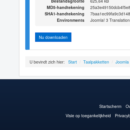
Bestandsgrootte
625,64 kB
MD5-handtekening
25a3e49150dcb4f5e
SHA1-handtekening
7baa1ec99fa9c3d14
Environments
Joomla! 3 Translation
Nu downloaden
U bevindt zich hier:
Start
/
Taalpakketten
/
Joomla
Startscherm
Ov
Visie op toegankelijkheid
Privacyb