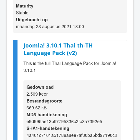
Maturity
Stable
Uitgebracht op
maandag 23 augustus 2021 18:00
Joomla! 3.10.1 Thai th-TH
Language Pack (v2)
This is the full Thai Language Pack for Joomla!
3.10.1
Gedownload
2.509 keer
Bestandsgrootte
669,62 kB
MD5-handtekening
e9d995ae13bff7795336c2fb3a7392e5
SHA1-handtekening
4a401c7101a51786a8ee7af30ba5bd97190c2