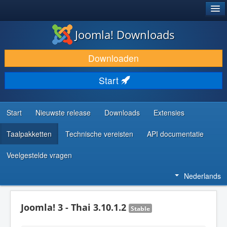
®
JOOMLA!
Joomla! Downloads
DOWNLOAD & BREID UIT
Downloaden
ONTDEK & LEER
Start
COMMUNITY & ONDERSTEUNING
ONTWIKKELAARSBRONNEN
Start
Nieuwste release
Downloads
Extensies
Taalpakketten
Technische vereisten
API documentatie
Veelgestelde vragen
Nederlands
Joomla! 3 - Thai 3.10.1.2
Stable