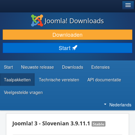
®
JOOMLA!
Joomla! Downloads
DOWNLOAD & BREID UIT
Downloaden
ONTDEK & LEER
Start
COMMUNITY & ONDERSTEUNING
ONTWIKKELAARSBRONNEN
Start
Nieuwste release
Downloads
Extensies
Taalpakketten
Technische vereisten
API documentatie
Veelgestelde vragen
Nederlands
Joomla! 3 - Slovenian 3.9.11.1
Stable