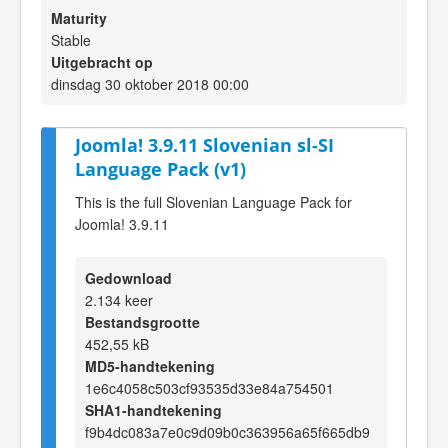
Maturity
Stable
Uitgebracht op
dinsdag 30 oktober 2018 00:00
Joomla! 3.9.11 Slovenian sl-SI
Language Pack (v1)
This is the full Slovenian Language Pack for
Joomla! 3.9.11
Gedownload
2.134 keer
Bestandsgrootte
452,55 kB
MD5-handtekening
1e6c4058c503cf93535d33e84a754501
SHA1-handtekening
f9b4dc083a7e0c9d09b0c363956a65f665db9