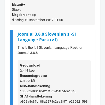
Maturity
Stable
Uitgebracht op
dinsdag 19 september 2017 01:00
Joomla! 3.8.8 Slovenian sl-SI
Language Pack (v1)
This is the full Slovenian Language Pack for
Joomla! 3.8.8
Gedownload
2.446 keer
Bestandsgrootte
401,33 kB
MD5-handtekening
136082d69c18421f19f245fcc4ea1846
SHA1-handtekening
b956a8c87c188a2874c2ea9f971e265621598