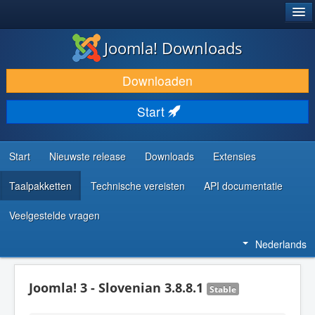
®
JOOMLA!
Joomla! Downloads
DOWNLOAD & BREID UIT
Downloaden
ONTDEK & LEER
Start
COMMUNITY & ONDERSTEUNING
ONTWIKKELAARSBRONNEN
Start
Nieuwste release
Downloads
Extensies
Taalpakketten
Technische vereisten
API documentatie
Veelgestelde vragen
Nederlands
Joomla! 3 - Slovenian 3.8.8.1
Stable