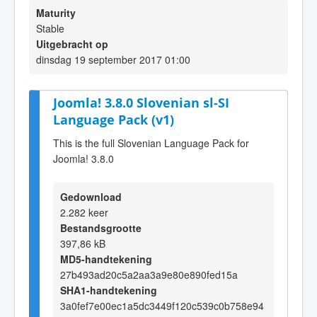
Maturity
Stable
Uitgebracht op
dinsdag 19 september 2017 01:00
Joomla! 3.8.0 Slovenian sl-SI
Language Pack (v1)
This is the full Slovenian Language Pack for
Joomla! 3.8.0
Gedownload
2.282 keer
Bestandsgrootte
397,86 kB
MD5-handtekening
27b493ad20c5a2aa3a9e80e890fed15a
SHA1-handtekening
3a0fef7e00ec1a5dc3449f120c539c0b758e94