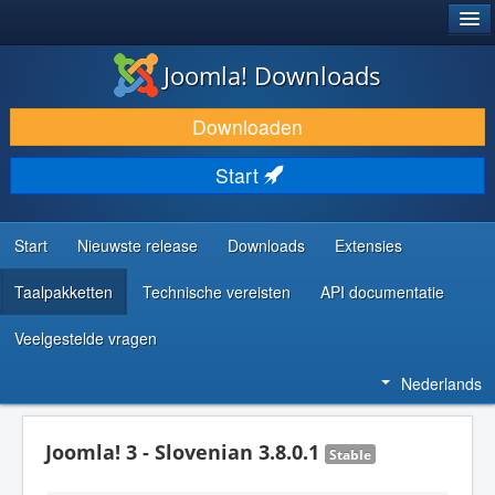
®
JOOMLA!
Joomla! Downloads
DOWNLOAD & BREID UIT
Downloaden
ONTDEK & LEER
Start
COMMUNITY & ONDERSTEUNING
ONTWIKKELAARSBRONNEN
Start
Nieuwste release
Downloads
Extensies
Taalpakketten
Technische vereisten
API documentatie
Veelgestelde vragen
Nederlands
Joomla! 3 - Slovenian 3.8.0.1
Stable