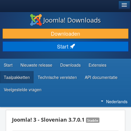
®
JOOMLA!
Joomla! Downloads
DOWNLOAD & BREID UIT
Downloaden
ONTDEK & LEER
Start
COMMUNITY & ONDERSTEUNING
ONTWIKKELAARSBRONNEN
Start
Nieuwste release
Downloads
Extensies
Taalpakketten
Technische vereisten
API documentatie
Veelgestelde vragen
Nederlands
Joomla! 3 - Slovenian 3.7.0.1
Stable