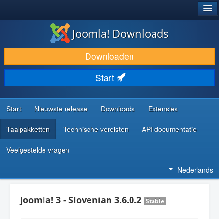
®
JOOMLA!
Joomla! Downloads
DOWNLOAD & BREID UIT
Downloaden
ONTDEK & LEER
Start
COMMUNITY & ONDERSTEUNING
ONTWIKKELAARSBRONNEN
Start
Nieuwste release
Downloads
Extensies
Taalpakketten
Technische vereisten
API documentatie
Veelgestelde vragen
Nederlands
Joomla! 3 - Slovenian 3.6.0.2
Stable