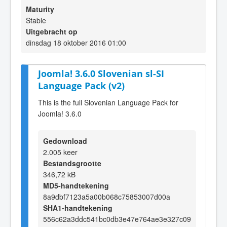
Maturity
Stable
Uitgebracht op
dinsdag 18 oktober 2016 01:00
Joomla! 3.6.0 Slovenian sl-SI
Language Pack (v2)
This is the full Slovenian Language Pack for
Joomla! 3.6.0
Gedownload
2.005 keer
Bestandsgrootte
346,72 kB
MD5-handtekening
8a9dbf7123a5a00b068c75853007d00a
SHA1-handtekening
556c62a3ddc541bc0db3e47e764ae3e327c09