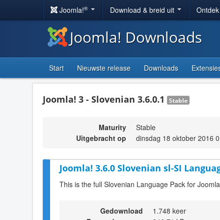
®
Joomla!
Download & breid uit
Ontdek
Joomla! Downloads
Start
Nieuwste release
Downloads
Extensie
Joomla! 3 - Slovenian 3.6.0.1
Stable
Maturity
Stable
Uitgebracht op
dinsdag 18 oktober 2016 0
Joomla! 3.6.0 Slovenian sl-SI Langua
This is the full Slovenian Language Pack for Joomla
Gedownload
1.748 keer