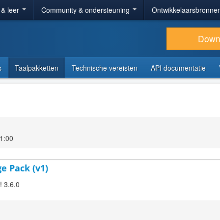
 & leer
Community & ondersteuning
Ontwikkelaarsbronne
Down
s
Taalpakketten
Technische vereisten
API documentatie
1:00
ge Pack (v1)
! 3.6.0