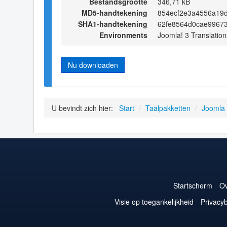
Bestandsgrootte
346,71 kB
MD5-handtekening
854ecf2e3a4556a19
SHA1-handtekening
62fe8564d0cae9967
Environments
Joomla! 3 Translation
Nu downloaden
U bevindt zich hier:
Start
/
Taalpakketten
/
Joomla
Startscherm
Ov
Visie op toegankelijkheid
Privacyb