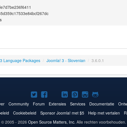
de7d7be236f6411
35d359c17533e84bcf267dc
s
 3 Language Packages
/
Joomla! 3 - Slovenian
/
3.6.0.1
Joomla!
Joomla!
Joomla!
Joomla!
Joomla!
Joomla!
Joomla!
op
op
op
op
op
op
op
er
Community
Forum
Extensies
Services
Documentatie
Ontw
Twitter
Facebook
YouTube
LinkedIn
Pinterest
Instagram
GitHub
eleid
Cookiebeleid
Sponsor Joomla! met $5
Help met vertalen
R
© 2005 - 2026
Open Source Matters, Inc.
Alle rechten voorbehouden.