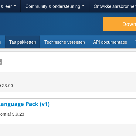
 & leer
Community & ondersteuning
Ontwikkelaarsbronne
Down
s
Taalpakketten
Technische vereisten
API documentatie
e
0 23:00
 Language Pack (v1)
oomla! 3.9.23