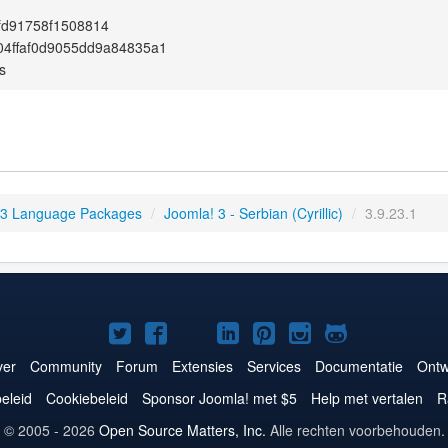
fd91758f1508814
4ffaf0d9055dd9a84835a1
s
 3 Language Packages
/
Joomla! 3 - Serbian (Cyrillic)
/
3.9.23.1
Joomla!
Joomla!
Joomla!
Joomla!
Joomla!
Joomla!
Joomla!
op
op
op
op
op
op
op
er
Community
Forum
Extensies
Services
Documentatie
Ontw
Twitter
Facebook
YouTube
LinkedIn
Pinterest
Instagram
GitHub
eleid
Cookiebeleid
Sponsor Joomla! met $5
Help met vertalen
R
© 2005 - 2026
Open Source Matters, Inc.
Alle rechten voorbehouden.