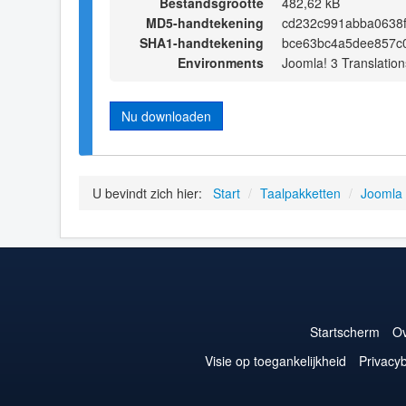
Bestandsgrootte
482,62 kB
MD5-handtekening
cd232c991abba0638
SHA1-handtekening
bce63bc4a5dee857c0
Environments
Joomla! 3 Translation
Nu downloaden
U bevindt zich hier:
Start
/
Taalpakketten
/
Joomla
Startscherm
Ov
Visie op toegankelijkheid
Privacyb