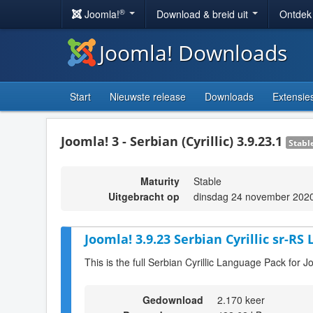
®
Joomla!
Download & breid uit
Ontdek
Joomla! Downloads
Start
Nieuwste release
Downloads
Extensie
Joomla! 3 - Serbian (Cyrillic) 3.9.23.1
Stabl
Maturity
Stable
Uitgebracht op
dinsdag 24 november 202
Joomla! 3.9.23 Serbian Cyrillic sr-RS
This is the full Serbian Cyrillic Language Pack for J
Gedownload
2.170 keer