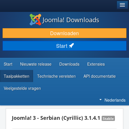
®
JOOMLA!
Joomla! Downloads
DOWNLOAD & BREID UIT
Downloaden
ONTDEK & LEER
Start
COMMUNITY & ONDERSTEUNING
ONTWIKKELAARSBRONNEN
Start
Nieuwste release
Downloads
Extensies
Taalpakketten
Technische vereisten
API documentatie
Veelgestelde vragen
Nederlands
Joomla! 3 - Serbian (Cyrillic) 3.1.4.1
Stable