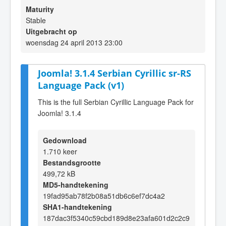
Maturity
Stable
Uitgebracht op
woensdag 24 april 2013 23:00
Joomla! 3.1.4 Serbian Cyrillic sr-RS
Language Pack (v1)
This is the full Serbian Cyrillic Language Pack for
Joomla! 3.1.4
Gedownload
1.710 keer
Bestandsgrootte
499,72 kB
MD5-handtekening
19fad95ab78f2b08a51db6c6ef7dc4a2
SHA1-handtekening
187dac3f5340c59cbd189d8e23afa601d2c2c9