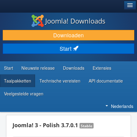
®
JOOMLA!
Joomla! Downloads
DOWNLOAD & BREID UIT
Downloaden
ONTDEK & LEER
Start
COMMUNITY & ONDERSTEUNING
ONTWIKKELAARSBRONNEN
Start
Nieuwste release
Downloads
Extensies
Taalpakketten
Technische vereisten
API documentatie
Veelgestelde vragen
Nederlands
Joomla! 3 - Polish 3.7.0.1
Stable