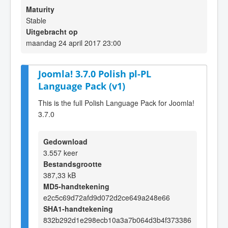
Maturity
Stable
Uitgebracht op
maandag 24 april 2017 23:00
Joomla! 3.7.0 Polish pl-PL
Language Pack (v1)
This is the full Polish Language Pack for Joomla!
3.7.0
Gedownload
3.557 keer
Bestandsgrootte
387,33 kB
MD5-handtekening
e2c5c69d72afd9d072d2ce649a248e66
SHA1-handtekening
832b292d1e298ecb10a3a7b064d3b4f373386